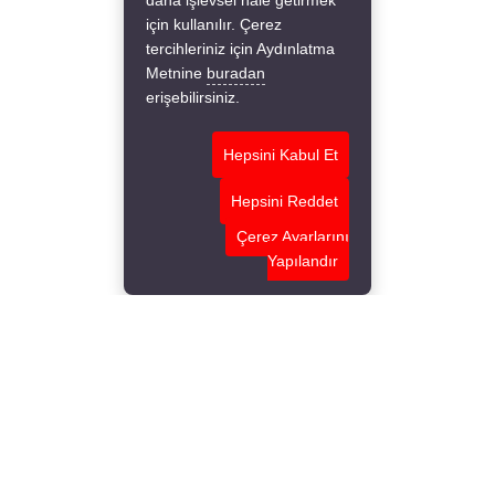
daha işlevsel hale getirmek
için kullanılır. Çerez
tercihleriniz için Aydınlatma
Metnine
buradan
erişebilirsiniz.
Hepsini Kabul Et
Hepsini Reddet
Çerez Ayarlarını
Yapılandır