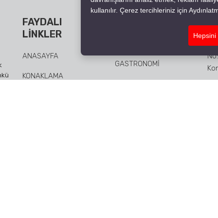
kullanılır. Çerez tercihleriniz için Aydınl
FAYDALI
HIZMETLERIMIZ
İL
LINKLER
Hepsini
KONAKLAMA
ANASAYFA
No:
GASTRONOMI
k
Kon
ünkü
KONAKLAMA
TOPLANTI SALONU
anda
GALERI
01
SERTIFIKALAR
İLETIŞIM
inf