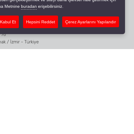
atma Metnine
buradan
erişebilirsiniz.
ETIŞIM
 Kabul Et
Hepsini Reddet
Çerez Ayarlarını Yapılandır
Adres:
Akdeniz Mah. Halit Ziya Bulv.
 76
ak / İzmir - Türkiye
Telefon Numarası:
+90 232 445 03
Whatsapp:
+905532780301
E - Posta Adresi:
o@iboshotels.com.tr
iboshotels.com