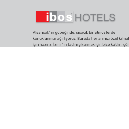
Alsancak' ın göbeğinde, sıcacık bir atmosferde
konuklarımızı ağırlıyoruz. Burada her anınızı özel kılma
için hazırız. İzmir' in tadını çıkarmak için bize katılın, ç
İbos Hotel sadece bir konaklama yeri değil, aynı zam
sizin için yeni bir ev