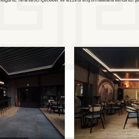
ğunu, ferahlatıcı içecekler ve lezzetli atıştırmalıklarla kendinizi ş