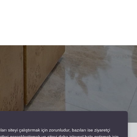
rı siteyi çalıştırmak için zorunludur, bazıları ise ziyaretçi
tleri gerçekleştirmek ve siteyi daha işlevsel hale getirmek için