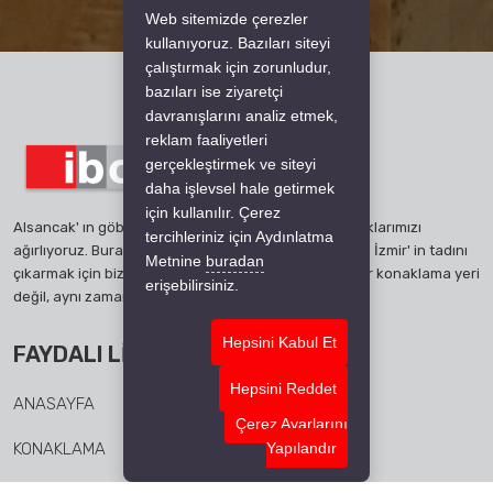
Web sitemizde çerezler
kullanıyoruz. Bazıları siteyi
çalıştırmak için zorunludur,
bazıları ise ziyaretçi
davranışlarını analiz etmek,
reklam faaliyetleri
gerçekleştirmek ve siteyi
daha işlevsel hale getirmek
için kullanılır. Çerez
Alsancak' ın göbeğinde, sıcacık bir atmosferde konuklarımızı
tercihleriniz için Aydınlatma
ağırlıyoruz. Burada her anınızı özel kılmak için hazırız. İzmir' in tadını
Metnine
buradan
çıkarmak için bize katılın, çünkü İbos Hotel sadece bir konaklama yeri
erişebilirsiniz.
değil, aynı zamanda sizin için yeni bir ev
Hepsini Kabul Et
FAYDALI LINKLER
Hepsini Reddet
ANASAYFA
Çerez Ayarlarını
KONAKLAMA
Yapılandır