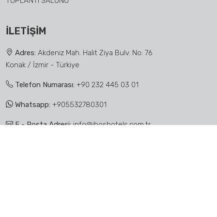
TOPLANTI SALONU
İLETIŞIM
Adres:
Akdeniz Mah. Halit Ziya Bulv. No: 76
Konak / İzmir - Türkiye
Telefon Numarası:
+90 232 445 03 01
Whatsapp:
+905532780301
E - Posta Adresi:
info@iboshotels.com.tr
iboshotels.com
Copyright
© 2025